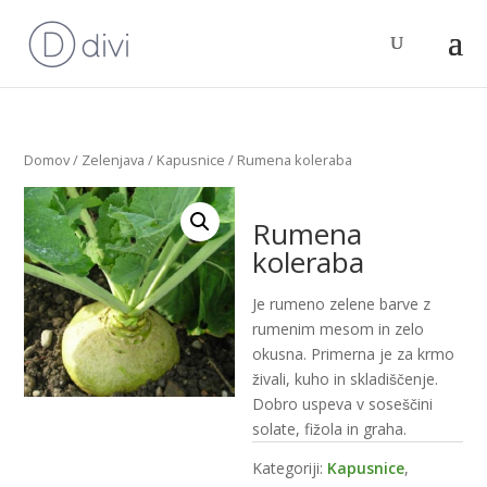
Domov
/
Zelenjava
/
Kapusnice
/ Rumena koleraba
Rumena
koleraba
Je rumeno zelene barve z
rumenim mesom in zelo
okusna. Primerna je za krmo
živali, kuho in skladiščenje.
Dobro uspeva v soseščini
solate, fižola in graha.
Kategoriji:
Kapusnice
,