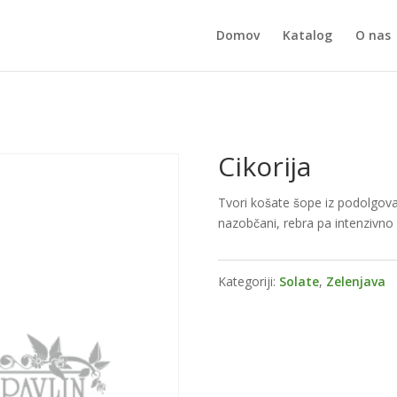
Domov
Katalog
O nas
Cikorija
Tvori košate šope iz podolgovat
nazobčani, rebra pa intenzivno 
Kategoriji:
Solate
,
Zelenjava