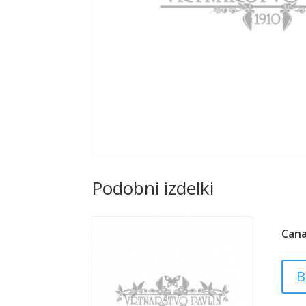
Podobni izdelki
Can
B